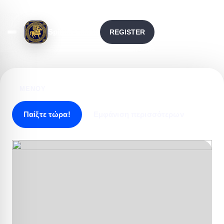
Spinko Casino
REGISTER
ΜΕΝΟΎ
Παίξτε τώρα!
Εμφάνιση περισσότερων