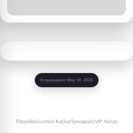
Ενημερωμένο May 18, 2026
Καζίνο
Παιχνίδια
Ζωντανό Καζίνο
Προσφορές
VIP Λέσχη
Σχετικά με εμάς